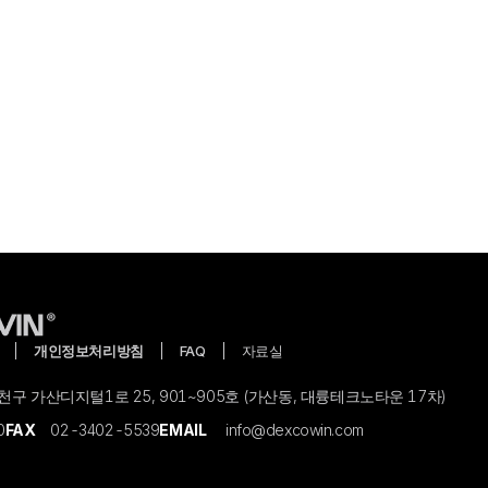
개인정보처리방침
FAQ
자료실
구 가산디지털1로 25, 901~905호 (가산동, 대륭테크노타운 17차)
0
FAX
02-3402-5539
EMAIL
info@dexcowin.com