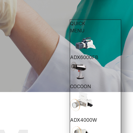
QUICK
MENU
ADX6000FB
COCOON
ADX4000W