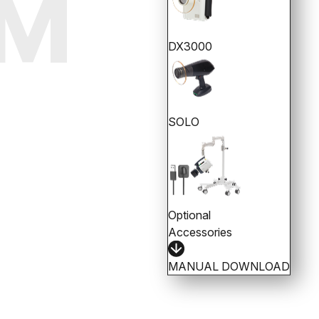
UM
DX3000
SOLO
Optional
Accessories
MANUAL
DOWNLOAD